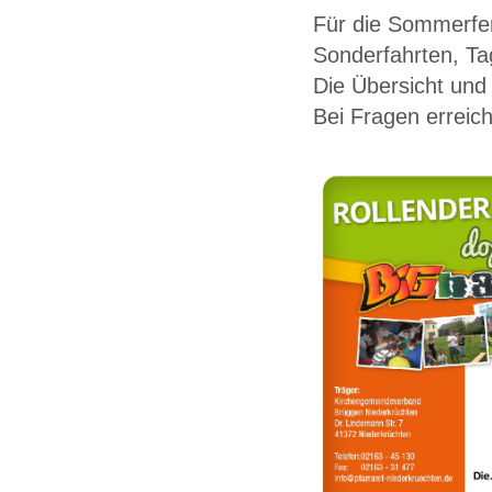
FAHRPLAN
Für die Sommerfer
DER BUS
Sonderfahrten, Ta
Die Übersicht und
DAS PROJEKT
Bei Fragen errei
GALERIE
JUGENDARBEIT
FÖRDERVEREIN
KONTAKT
AMPEL
DOC5
MOBILE JUGENDARBEIT
SPIELE
REZEPTE